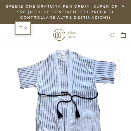
Salta
SPEDIZIONE GRATUITA PER ORDINI SUPERIORI A
al
95€ (NELL'UE CONTINENTE SI PREGA DI
CONTROLLARE ALTRE DESTINAZIONI)
contenuto
IT