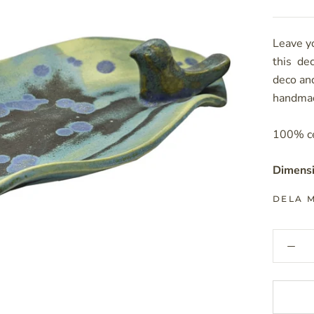
Leave yo
this dec
deco and
handmad
100% c
Dimensi
DELA M