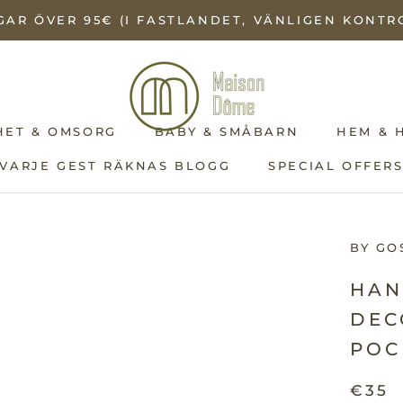
GAR ÖVER 95€ (I FASTLANDET, VÄNLIGEN KONT
HET & OMSORG
BABY & SMÅBARN
HEM & 
VARJE GEST RÄKNAS BLOGG
SPECIAL OFFER
VARJE GEST RÄKNAS BLOGG
SPECIAL OFFER
BY GO
HAN
DEC
POC
€35