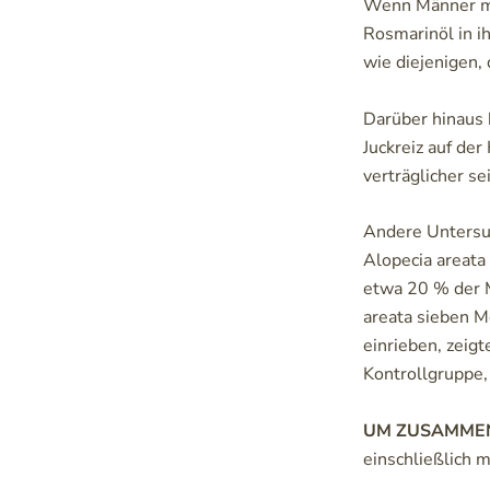
Wenn Männer mi
Rosmarinöl in i
wie diejenigen, 
Darüber hinaus 
Juckreiz auf der
verträglicher se
Andere Untersuc
Alopecia areata
etwa 20 % der M
areata sieben M
einrieben, zeig
Kontrollgruppe,
UM ZUSAMME
einschließlich m