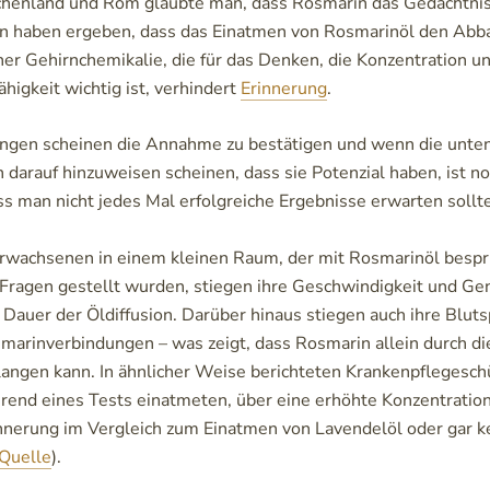
chenland und Rom glaubte man, dass Rosmarin das Gedächtnis 
n haben ergeben, dass das Einatmen von Rosmarinöl den Abb
ner Gehirnchemikalie, die für das Denken, die Konzentration un
higkeit wichtig ist, verhindert
Erinnerung
.
ngen scheinen die Annahme zu bestätigen und wenn die unt
darauf hinzuweisen scheinen, dass sie Potenzial haben, ist no
s man nicht jedes Mal erfolgreiche Ergebnisse erwarten sollt
rwachsenen in einem kleinen Raum, der mit Rosmarinöl bespr
ragen gestellt wurden, stiegen ihre Geschwindigkeit und Gen
 Dauer der Öldiffusion. Darüber hinaus stiegen auch ihre Bluts
arinverbindungen – was zeigt, dass Rosmarin allein durch d
langen kann. In ähnlicher Weise berichteten Krankenpflegeschü
end eines Tests einatmeten, über eine erhöhte Konzentratio
nnerung im Vergleich zum Einatmen von Lavendelöl oder gar 
Quelle
).