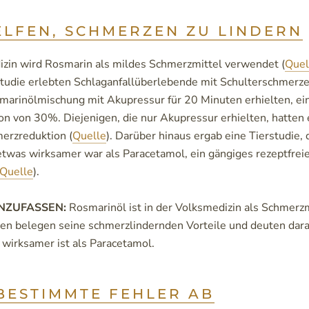
ELFEN, SCHMERZEN ZU LINDERN
izin wird Rosmarin als mildes Schmerzmittel verwendet (
Quel
udie erlebten Schlaganfallüberlebende mit Schulterschmerze
smarinölmischung mit Akupressur für 20 Minuten erhielten, ei
n von 30%. Diejenigen, die nur Akupressur erhielten, hatten 
erzreduktion (
Quelle
). Darüber hinaus ergab eine Tierstudie,
twas wirksamer war als Paracetamol, ein gängiges rezeptfrei
Quelle
).
NZUFASSEN:
Rosmarinöl ist in der Volksmedizin als Schmerzm
ien belegen seine schmerzlindernden Vorteile und deuten darau
wirksamer ist als Paracetamol.
BESTIMMTE FEHLER AB