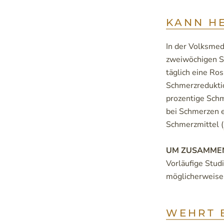
KANN H
In der Volksmed
zweiwöchigen St
täglich eine Ro
Schmerzreduktio
prozentige Schm
bei Schmerzen e
Schmerzmittel (
UM ZUSAMME
Vorläufige Stud
möglicherweise 
WEHRT 