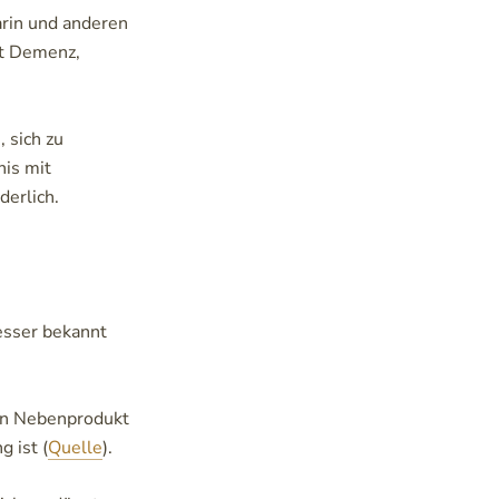
rin und anderen
it Demenz,
 sich zu
nis mit
erlich.
besser bekannt
ein Nebenprodukt
g ist (
Quelle
).