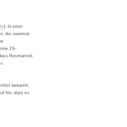
le
). In einer
n, die zweimal
ne
eine 15-
 dass Rosmarinöl
es
ittel bekannt.
f hin, dass es