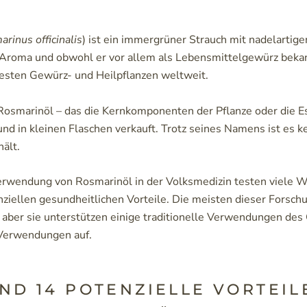
rinus officinalis
) ist ein immergrüner Strauch mit nadelartige
Aroma und obwohl er vor allem als Lebensmittelgewürz bekannt
testen Gewürz- und Heilpflanzen weltweit.
Rosmarinöl – das die Kernkomponenten der Pflanze oder die Es
und in kleinen Flaschen verkauft. Trotz seines Namens ist es ke
hält.
rwendung von Rosmarinöl in der Volksmedizin testen viele W
enziellen gesundheitlichen Vorteile. Die meisten dieser Forsc
 aber sie unterstützen einige traditionelle Verwendungen des
Verwendungen auf.
IND 14 POTENZIELLE VORTEIL