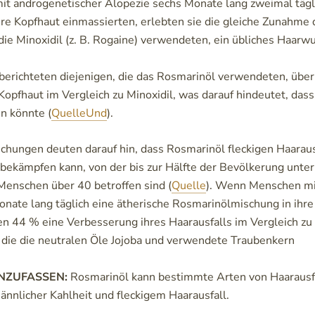
t androgenetischer Alopezie sechs Monate lang zweimal tägl
hre Kopfhaut einmassierten, erlebten sie die gleiche Zunahme 
die Minoxidil (z. B. Rogaine) verwendeten, ein übliches
Haarwu
berichteten diejenigen, die das Rosmarinöl verwendeten, übe
 Kopfhaut im Vergleich zu Minoxidil, was darauf hindeutet, das
in könnte (
Quelle
Und
).
hungen deuten darauf hin, dass Rosmarinöl fleckigen Haaraus
 bekämpfen kann, von der bis zur Hälfte der Bevölkerung unte
enschen über 40 betroffen sind (
Quelle
). Wenn Menschen mi
onate lang täglich eine ätherische Rosmarinölmischung in ihr
ten 44 % eine Verbesserung ihres Haarausfalls im Vergleich zu
 die die neutralen Öle Jojoba und verwendete
Traubenkern
NZUFASSEN:
Rosmarinöl kann bestimmte Arten von Haarausf
ännlicher Kahlheit und fleckigem Haarausfall.