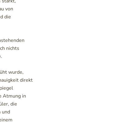
stärkt,
au von
d die
enstehenden
ch nichts
e.
üht wurde,
auigkeit direkt
piegel
ie Atmung in
ler, die
n und
keinem