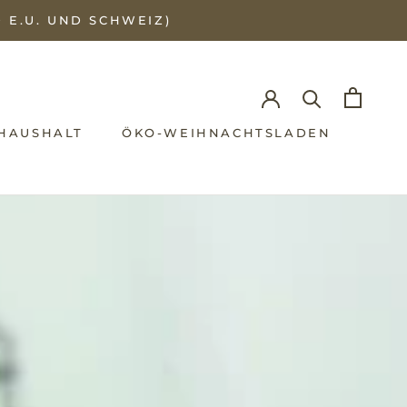
 E.U. UND SCHWEIZ)
ZURÜCK
NÄCHSTE
 HAUSHALT
ÖKO-WEIHNACHTSLADEN