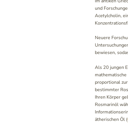
Im antiken Grie
und Forschunge
Acetylcholin, ei
Konzentrationsfä
Neuere Forschu
Untersuchungen 
bewiesen, sodas
Als 20 jungen E
mathematische F
proportional zur
bestimmter Rosm
Ihren Körper ge
Rosmarinöl währ
Informationseri
ätherischen Öl (