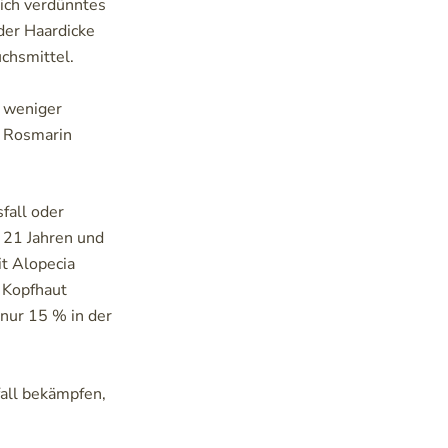
ich verdünntes
der Haardicke
chsmittel.
r weniger
s Rosmarin
fall oder
r 21 Jahren und
t Alopecia
e Kopfhaut
 nur 15 % in der
all bekämpfen,