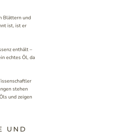
n Blättern und
 ist, ist er
senz enthält –
in echtes Öl, da
issenschaftler
hungen stehen
 Öls und zeigen
E UND