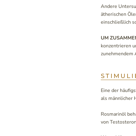
Andere Untersuc
ätherischen Öle
einschließlich 
UM ZUSAMME
konzentrieren u
zunehmendem Alt
STIMUL
Eine der häufig
als männlicher 
Rosmarinöl beha
von Testosteron 