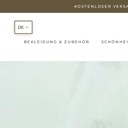
Zum
KOSTENLOSER VERSA
Inhalt
springen
DE
BEKLEIDUNG & ZUBEHÖR
SCHÖNHEI