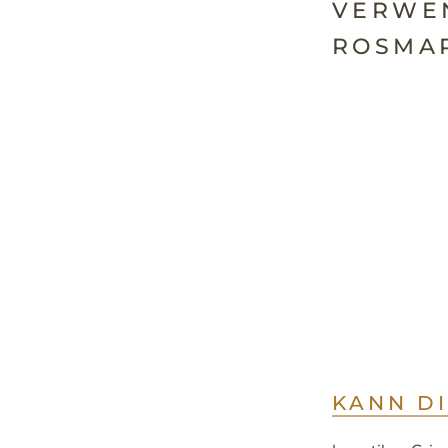
VERWE
ROSMA
KANN D